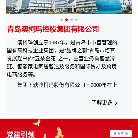
青岛澳柯玛控股集团有限公司
澳柯玛创立于1987年，是青岛市市直管理的
国有高科技企业集团，是“品牌之都”青岛市培育
发展起来的“五朵金花”之一，主营业务有智慧冷
链、智能家电家居智造及服务和国际贸易及跨境
电商服务等。
集团下辖澳柯玛股份有限公司于2000年在上
海证券交易所上市，是全球领先的制冷家电和全
冷链产品设备制造企业，拥有世界领先的制冷核
了解更多
心技术，建有国家级工业设计中心和智能制造互
联工厂，产品销往世界100多个国家和地区，多年
入选中国制造业500强、中国轻工业百强。公司坚
持“互联网+全冷链”发展战略，以物联网、大数据
党建引领
查看更多