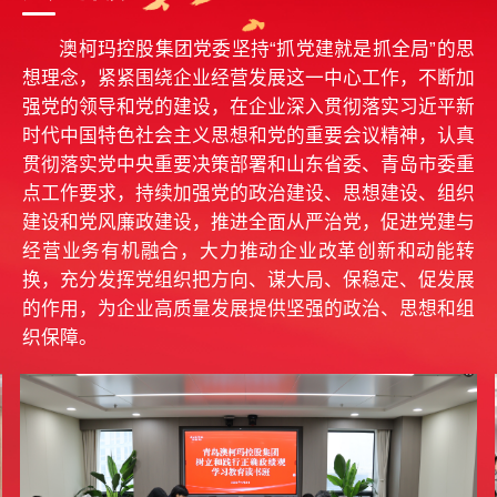
科技为传统家电产品赋能升级，为有温度需求的
客户提供从田间到餐桌、从“最先一公里”到“最后
澳柯玛控股集团党委坚持“抓党建就是抓全局”的思
一公里”的智慧全冷链专业定制化服务和整体解决
想理念，紧紧围绕企业经营发展这一中心工作，不断加
方案，冷柜产品产销量多年处于行业领先，商用
强党的领导和党的建设，在企业深入贯彻落实习近平新
冷链产品荣获制造业单项冠军，生物样本低温存
时代中国特色社会主义思想和党的重要会议精神，认真
储技术世界领先，疫苗冷链系统遍布非洲、亚洲
贯彻落实党中央重要决策部署和山东省委、青岛市委重
地区，为发展中国家公共卫生健康事业做出了杰
点工作要求，持续加强党的政治建设、思想建设、组织
出贡献。
建设和党风廉政建设，推进全面从严治党，促进党建与
经营业务有机融合，大力推动企业改革创新和动能转
换，充分发挥党组织把方向、谋大局、保稳定、促发展
的作用，为企业高质量发展提供坚强的政治、思想和组
织保障。